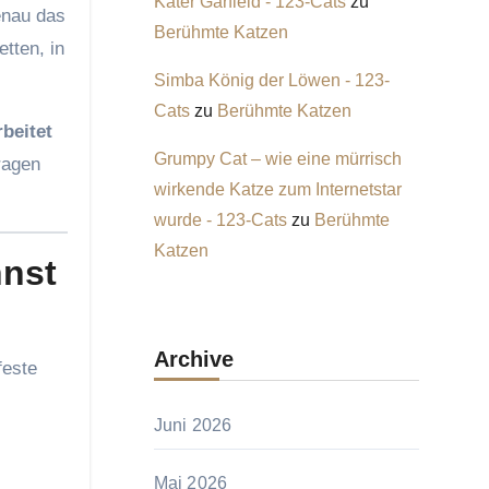
Kater Garfield - 123-Cats
zu
enau das
Berühmte Katzen
tten, in
Simba König der Löwen - 123-
Cats
zu
Berühmte Katzen
beitet
Grumpy Cat – wie eine mürrisch
ragen
wirkende Katze zum Internetstar
wurde - 123-Cats
zu
Berühmte
Katzen
nnst
Archive
feste
Juni 2026
Mai 2026