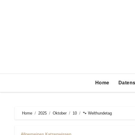
Zum
Inhalt
springen
Home
Datens
Home
2025
Oktober
10
🐾 Welthundetag
Allgemeines Katzenwissen