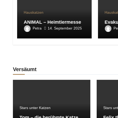
Hauskatzen
Hauska
ANIMAL – Heimtiermesse
Evaku
Petra
Pe
14. September 2025
Versäumt
Stars unter Katzen
Stars un
Tom – die berühmte Katze
Felix 