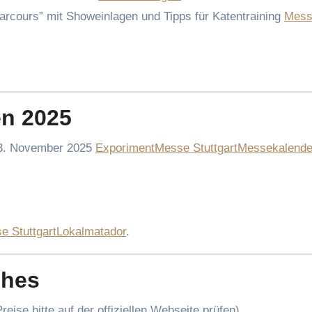
arcours” mit Showeinlagen und Tipps für Katentraining
Mess
en 2025
23. November 2025
Exporiment
Messe Stuttgart
Messekalende
e Stuttgart
Lokalmatador
.
ches
ise bitte auf der offiziellen Webseite prüfen).