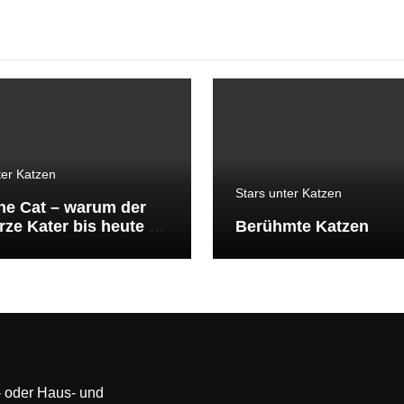
ter Katzen
Stars unter Katzen
the Cat – warum der
ze Kater bis heute zu
Berühmte Katzen
ekanntesten Katzen
lt gehört
ß- oder Haus- und