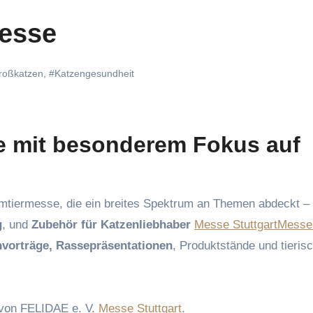
esse
roßkatzen
,
#Katzengesundheit
 mit besonderem Fokus auf
Heimtiermesse, die ein breites Spektrum an Themen abdeckt –
g
, und
Zubehör für Katzenliebhaber
Messe Stuttgart
Messe
nvorträge, Rassepräsentationen
, Produktstände und tieris
von FELIDAE e. V.
Messe Stuttgart
.