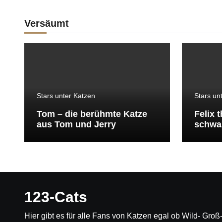
Versäumt
Stars unter Katzen
Stars un
Tom – die berühmte Katze
Felix 
aus Tom und Jerry
schwar
den b
der We
123-Cats
Hier gibt es für alle Fans von Katzen egal ob Wild- Gro