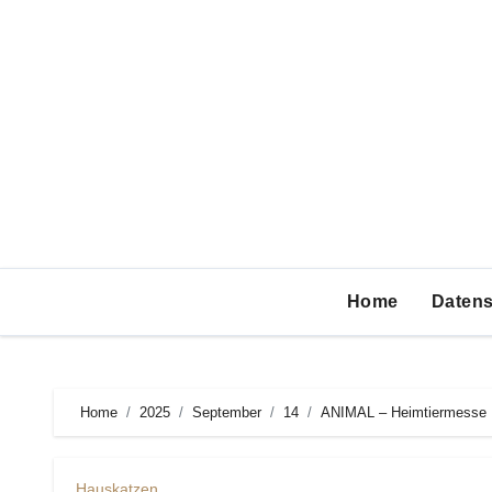
Zum
Inhalt
springen
Home
Datens
Home
2025
September
14
ANIMAL – Heimtiermesse
Hauskatzen