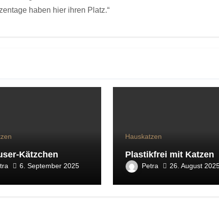
zentage haben hier ihren Platz.“
tzen
Hauskatzen
user-Kätzchen
Plastikfrei mit Katzen
tra
Petra
6. September 2025
26. August 202