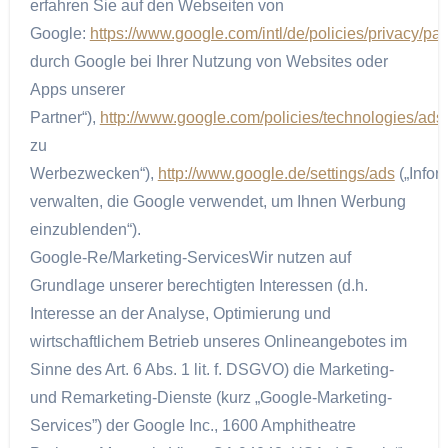
erfahren Sie auf den Webseiten von
Google:
https://www.google.com/intl/de/policies/privacy/par
durch Google bei Ihrer Nutzung von Websites oder
Apps unserer
Partner“),
http://www.google.com/policies/technologies/ads
zu
Werbezwecken“),
http://www.google.de/settings/ads
(„Infor
verwalten, die Google verwendet, um Ihnen Werbung
einzublenden“).
Google-Re/Marketing-ServicesWir nutzen auf
Grundlage unserer berechtigten Interessen (d.h.
Interesse an der Analyse, Optimierung und
wirtschaftlichem Betrieb unseres Onlineangebotes im
Sinne des Art. 6 Abs. 1 lit. f. DSGVO) die Marketing-
und Remarketing-Dienste (kurz „Google-Marketing-
Services”) der Google Inc., 1600 Amphitheatre