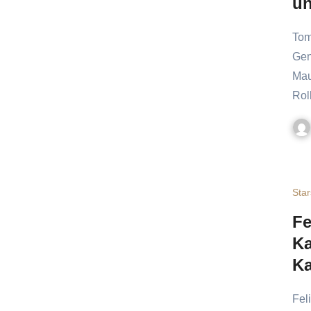
un
Tom gehört zu den bekanntesten Katzen der Welt. Seit
Gen
Mau
Rol
Star
Fe
Ka
Ka
Felix the Cat gehört zu den ältesten und bekanntesten