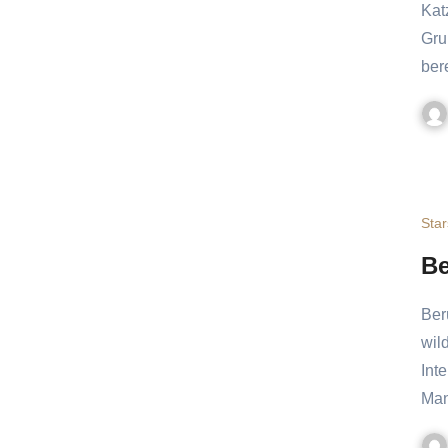
Kat
Gru
ber
Star
Be
Berühmte Katzen – die bekanntesten großen und kleinen,
wil
Int
Man