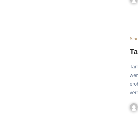
Star
Ta
Tama die Katze, die einen Bahnhof rettete Manche Katzen
wer
ero
ver