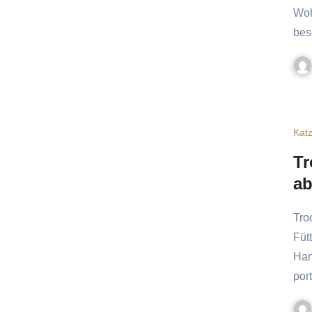
Woh
be
Kat
Tr
ab
Trockenfutter ist eine der am häufigsten verwendeten
Füt
Han
por