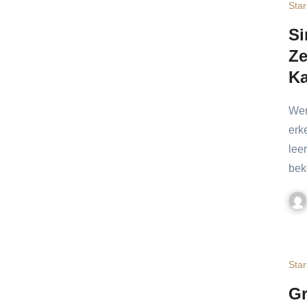
Star
Si
Ze
Ka
Wer schon einmal mit einer Katze zusammengelebt hat,
erk
leer
be
Star
Gr