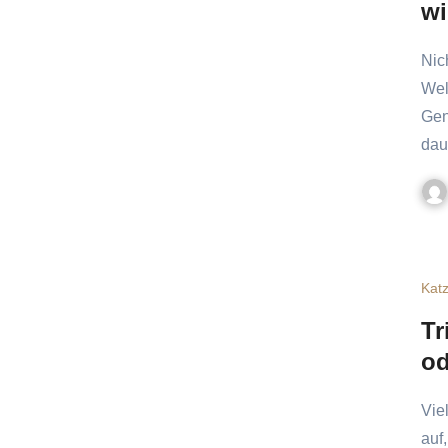
wi
Nicht jede berühmte Katze rettet einen Bahnhof oder fliegt ins
Wel
Gen
dau
Kat
Tr
od
Viele Katzen trinken zu wenig. Das fällt im Alltag oft lange nicht
auf