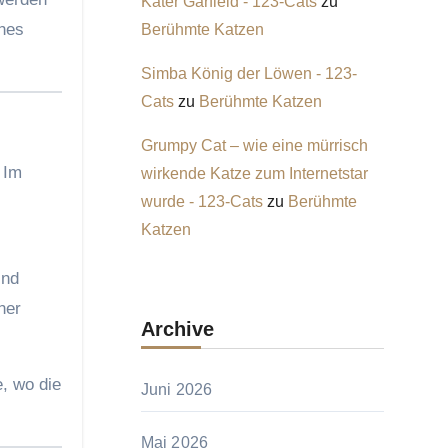
Kater Garfield - 123-Cats
zu
ches
Berühmte Katzen
Simba König der Löwen - 123-
Cats
zu
Berühmte Katzen
Grumpy Cat – wie eine mürrisch
 Im
wirkende Katze zum Internetstar
wurde - 123-Cats
zu
Berühmte
Katzen
ind
ner
Archive
, wo die
Juni 2026
Mai 2026