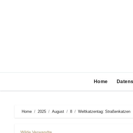
Zum
Inhalt
springen
Home
Datens
Home
2025
August
8
Weltkatzentag: Straßenkatzen
Wilde Verwandte