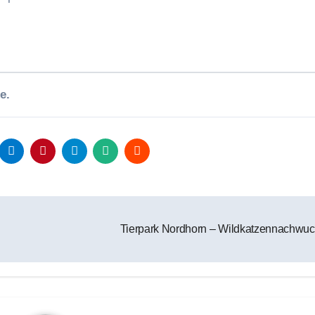
e.
Tierpark Nordhorn – Wildkatzennachwu