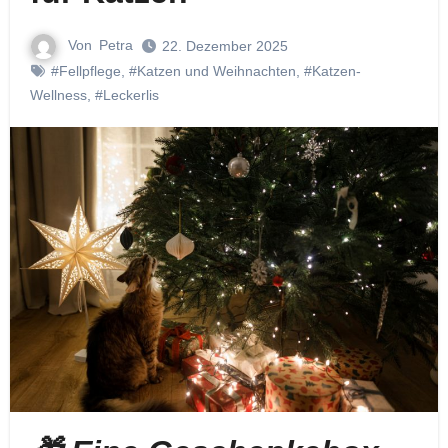
Von
Petra
22. Dezember 2025
#Fellpflege
,
#Katzen und Weihnachten
,
#Katzen-
Wellness
,
#Leckerlis