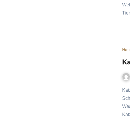
Wel
Tie
Hau
Ka
Katze: Bindung aufbauen – Vertrauen und Nähe – Der
Sch
Wes
Kat