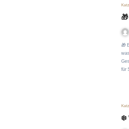
Katz
🎁
🎁 Eine Geschenkebox für Katzen: Was wirklich sinnvoll ist und
was
Ges
für
Katz
❄️