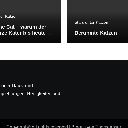
ter Katzen
Stars unter Katzen
the Cat – warum der
ze Kater bis heute zu
Berühmte Katzen
ekanntesten Katzen
lt gehört
ß- oder Haus- und
mpfehlungen, Neuigkeiten und
Copyright © All rights reserved
|
Blogus
von
Themeansar
.