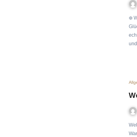
❄️ Winter-Wellness für Katzen: Wärme und Ruhe sind kleine
Glü
ech
und
All
We
Welt-Tierschutztag am 4. Oktober – ein Tag für unsere Katzen –
War