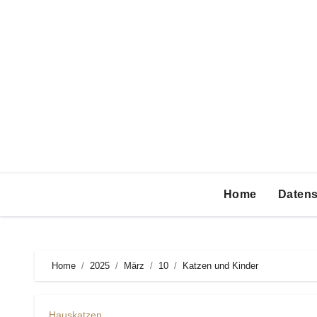
Zum
Inhalt
springen
Home
Datens
Home
2025
März
10
Katzen und Kinder
Hauskatzen