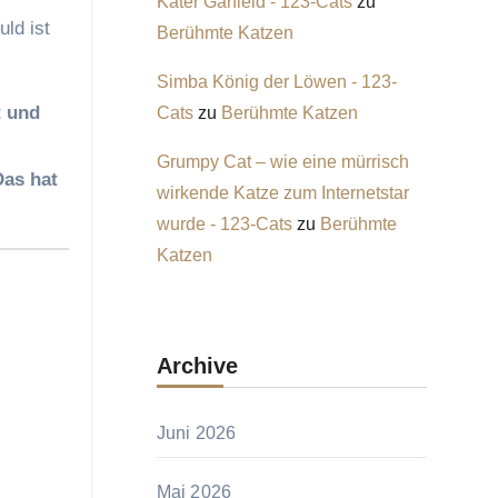
Kater Garfield - 123-Cats
zu
ld ist
Berühmte Katzen
Simba König der Löwen - 123-
t und
Cats
zu
Berühmte Katzen
Grumpy Cat – wie eine mürrisch
Das hat
wirkende Katze zum Internetstar
wurde - 123-Cats
zu
Berühmte
Katzen
Archive
Juni 2026
Mai 2026