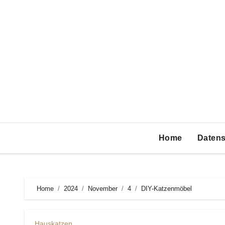
Zum
Inhalt
springen
Home
Datens
Home
2024
November
4
DIY-Katzenmöbel
Hauskatzen