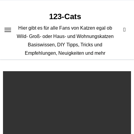
Zum
Inhalt
123-Cats
springen
Hier gibt es für alle Fans von Katzen egal ob
Wild- Groß- oder Haus- und Wohnungskatzen
Basiswissen, DIY Tipps, Tricks und
Empfehlungen, Neuigkeiten und mehr