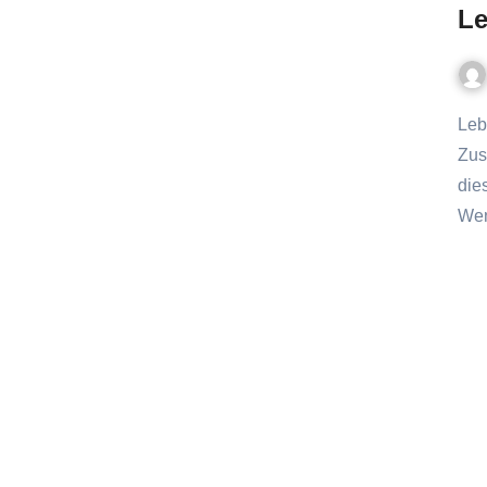
Le
Leben mit Katze: Die Grundlagen für ein harmonisches
Zus
die
We