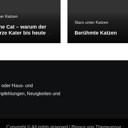
ter Katzen
Stars unter Katzen
the Cat – warum der
ze Kater bis heute zu
Berühmte Katzen
ekanntesten Katzen
lt gehört
ß- oder Haus- und
mpfehlungen, Neuigkeiten und
Copyright © All rights reserved
|
Blogus
von
Themeansar
.