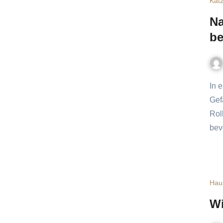
Kat
Na
be
In einer Sache sind sich alle Tierhalter einig: Den tierischen
Gef
Rol
bev
Hau
Wi