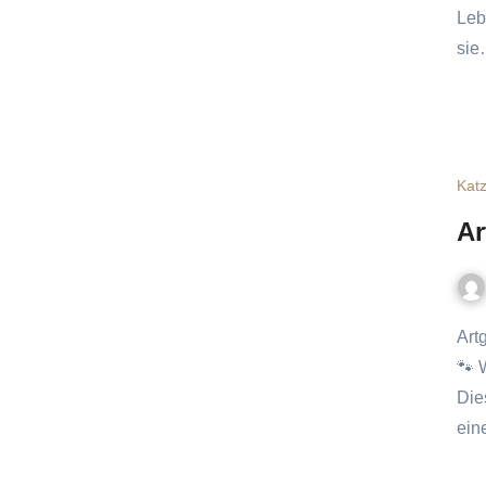
Leb
si
Kat
Ar
Artgerechte Katzenernährung: Was deiner Katze wirklich gut tut
🐾 
Dies
ein