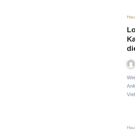
Hau
Lo
Ka
di
Wer mit Katzen lebt, kennt diese leise Neugier. Man sieht eine
Ank
Vie
Hau