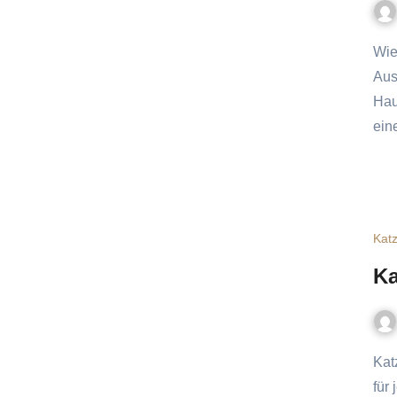
Wie viel kostet eine Katze – Ein Überblick über laufende
Aus
Hau
ei
Kat
Ka
Katzenfutter Lebensphasen: So findest du das passende Futter
für