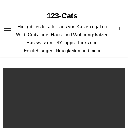
Zum
Inhalt
123-Cats
springen
Hier gibt es für alle Fans von Katzen egal ob
Wild- Groß- oder Haus- und Wohnungskatzen
Basiswissen, DIY Tipps, Tricks und
Empfehlungen, Neuigkeiten und mehr